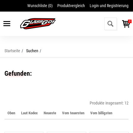
Wunschliste (
0
)
Produktvergleich
Login und Registrierung
Vergessenes Passwort wiederherstellen
Ich möchte mich registrieren
0
Startseite
Suchen
Gefunden:
Produkte insgesamt: 12
Oben
Laut Kodex
Neueste
Vom teuersten
Vom billigsten