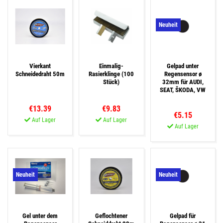
Neuheit
Vierkant
Einmalig-
Gelpad unter
Schneidedraht 50m
Rasierklinge (100
Regensensor ø
Stück)
32mm für AUDI,
SEAT, ŠKODA, VW
€13.39
€9.83
€5.15
Auf Lager
Auf Lager
Auf Lager
Neuheit
Neuheit
Gel unter dem
Geflochtener
Gelpad für