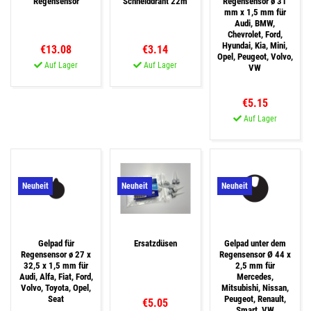
Regensensor
Schneiddraht 22m
Regensensor ø 31
mm x 1,5 mm für
Audi, BMW,
Chevrolet, Ford,
Hyundai, Kia, Mini,
€13.08
€3.14
Opel, Peugeot, Volvo,
Auf Lager
Auf Lager
VW
€5.15
Auf Lager
Neuheit
Neuheit
Neuheit
Gelpad für
Ersatzdüsen
Gelpad unter dem
Regensensor ø 27 x
Regensensor Ø 44 x
32,5 x 1,5 mm für
2,5 mm für
Audi, Alfa, Fiat, Ford,
Mercedes,
Volvo, Toyota, Opel,
Mitsubishi, Nissan,
Seat
Peugeot, Renault,
€5.05
Smart, VW