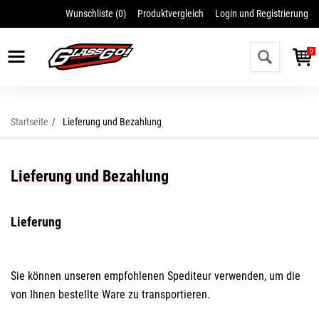
Wunschliste (
0
)
Produktvergleich
Login und Registrierung
Vergessenes Passwort wiederherstellen
Ich möchte mich registrieren
0
Startseite
Lieferung und Bezahlung
Lieferung und Bezahlung
Lieferung
Sie können unseren empfohlenen Spediteur verwenden, um die
von Ihnen bestellte Ware zu transportieren.