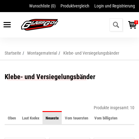
Wunschliste (
0
)
Produktvergleich
Login und Registrierung
Vergessenes Passwort wiederherstellen
Ich möchte mich registrieren
0
Startseite
Montagematerial
Klebe- und Versiegelungsbänder
Klebe- und Versiegelungsbänder
Produkte insgesamt: 10
Oben
Laut Kodex
Neueste
Vom teuersten
Vom billigsten